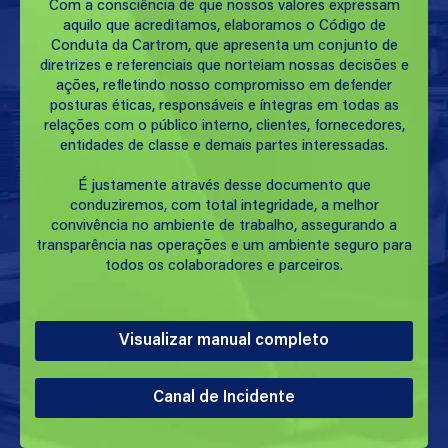
Com a consciência de que nossos valores expressam
aquilo que acreditamos, elaboramos o Código de
Conduta da Cartrom, que apresenta um conjunto de
diretrizes e referenciais que norteiam nossas decisões e
ações, refletindo nosso compromisso em defender
posturas éticas, responsáveis e íntegras em todas as
relações com o público interno, clientes, fornecedores,
entidades de classe e demais partes interessadas.
É justamente através desse documento que
conduziremos, com total integridade, a melhor
convivência no ambiente de trabalho, assegurando a
transparência nas operações e um ambiente seguro para
todos os colaboradores e parceiros.
Visualizar manual completo
Canal de Incidente