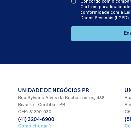
Concordo com o compar
Cartrom para finalidad
conformidade com a Lei 
Dados Pessoais (LGPD)
En
UNIDADE DE NEGÓCIOS PR
UN
Rua Sylvano Alves da Rocha Loures, 488
Ru
Rivieira - Curitiba - PR
Rin
CEP: 81290-030
CE
(41) 3204-6900
(5
Como chegar
Co