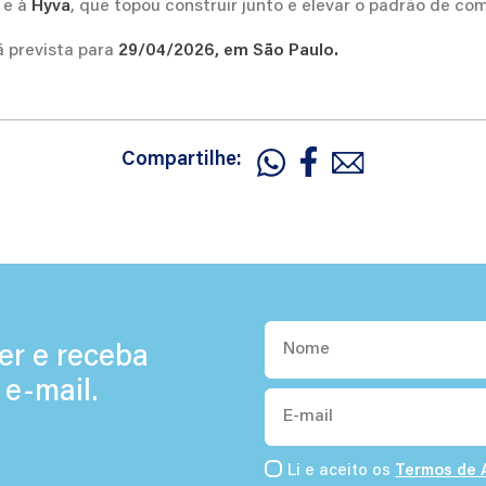
 e à
, que topou construir junto e elevar o padrão de co
Hyva
 prevista para
29/04/2026, em São Paulo.
Compartilhe:
Nome
er e receba
 e-mail.
E-
mail
Li e aceito os
Termos de 