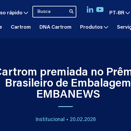
so rápido
PT-BR
e
Cartrom
DNA Cartrom
Produtos
Servi
artrom premiada no Prêm
Brasileiro de Embalage
EMBANEWS
Institucional • 20.02.2026