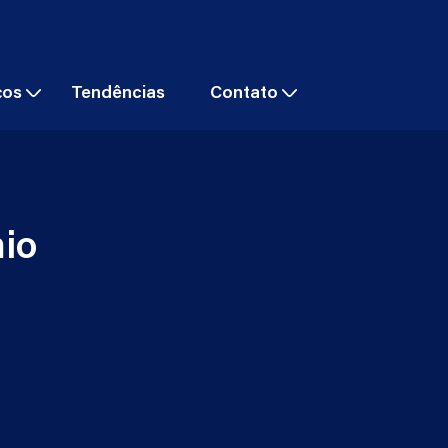
ços
Tendências
Contato
io
m