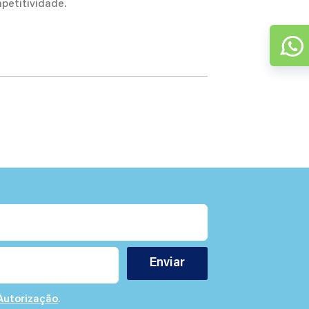
mpetitividade.
Enviar
Autorização
.