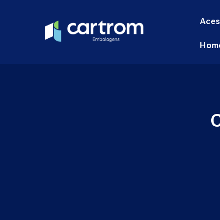
Aces
Hom
C