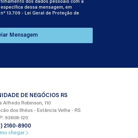
tilhamento dos dados pessoais com a
e específica dessa mensagem, em
n° 13.709 - Lei Geral de Proteção de
viar Mensagem
IDADE DE NEGÓCIOS RS
a Alfredo Robinson, 110
cão dos Ilhéus - Estância Velha - RS
P: 93608-120
1) 2160-8900
mo chegar